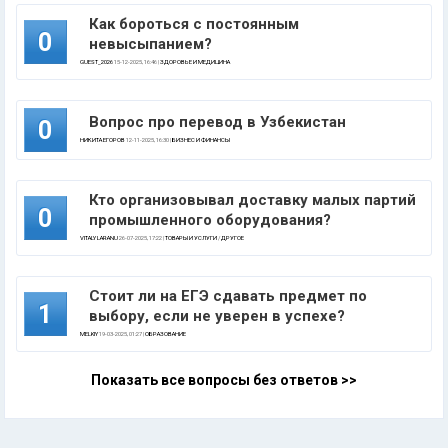
Как бороться с постоянным
0
невысыпанием?
GUEST_2026
15-12-2025, 16:46 |
ЗДОРОВЬЕ И МЕДИЦИНА
Вопрос про перевод в Узбекистан
0
НИКИТА ЕГОРОВ
12-11-2025, 16:30 |
БИЗНЕС И ФИНАНСЫ
Кто организовывал доставку малых партий
0
промышленного оборудования?
VITALY LARANU
26-07-2025, 17:22 |
ТОВАРЫ И УСЛУГИ
/
ДРУГОЕ
Стоит ли на ЕГЭ сдавать предмет по
1
выбору, если не уверен в успехе?
MELKIY
19-03-2025, 01:27 |
ОБРАЗОВАНИЕ
Показать все вопросы без ответов >>