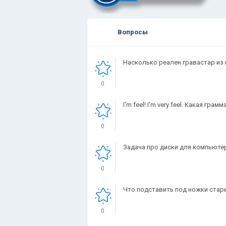
Вопросы
Насколько реален гравастар из 
0
I'm feel! I'm very feel. Какая г
0
Задача про диски для компьютер
0
Что подставить под ножки стар
0