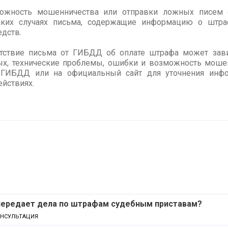
можность мошенничества или отправки ложных писем 
аких случаях письма, содержащие информацию о штраф
дств.
утствие письма от ГИБДД об оплате штрафа может зави
х, технические проблемы, ошибки и возможность мошен
в ГИБДД или на официальный сайт для уточнения инф
йствиях.
 передает дела по штрафам судебным приставам?
ОНСУЛЬТАЦИЯ