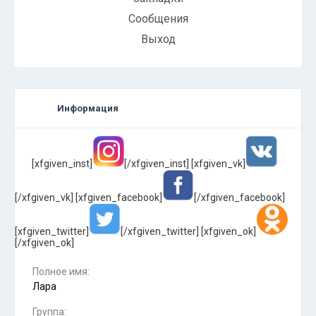
Сообщения
Выход
Информация
[xfgiven_inst]
[/xfgiven_inst] [xfgiven_vk]
[/xfgiven_vk]
[xfgiven_facebook]
[/xfgiven_facebook]
[xfgiven_twitter]
[/xfgiven_twitter]
[xfgiven_ok]
[/xfgiven_ok]
Полное имя:
Лара
Группа: