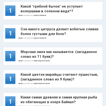
Какой "грибной бычок" не уступает
1
волнушкам в соленом виде*?
MELKIY
14-09-2023, 19:21 |
ЕДА И КУЛИНАРИЯ
Сок какого цитруса делает взбитые сливки
1
более густыми для безе?
MELKIY
14-09-2023, 16:01 |
ЕДА И КУЛИНАРИЯ
Морская змея как называется. (загаданное
1
слово из 11 букв)?
MELKIY
13-09-2023, 21:37 |
ЖИВОТНЫЕ И РАСТЕНИЯ
Какой цветок марийцы считают пушистым,
1
(загаданное слово из 9 букв)?
MELKIY
12-09-2023, 19:37 |
ЖИВОТНЫЕ И РАСТЕНИЯ
Какая самая древняя и самая крупная рыба
1
из обитающих в озере Байкал?