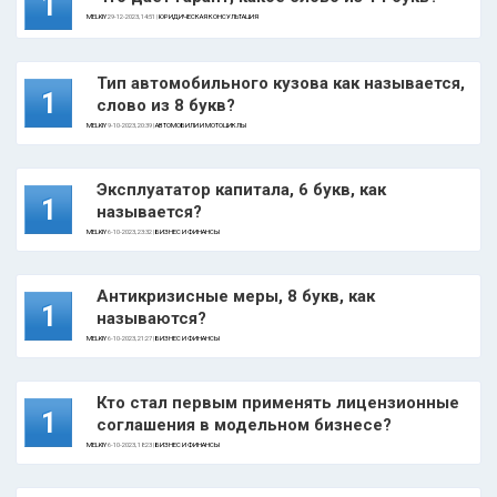
1
MELKIY
29-12-2023, 14:51 |
ЮРИДИЧЕСКАЯ КОНСУЛЬТАЦИЯ
Тип автомобильного кузова как называется,
1
слово из 8 букв?
MELKIY
9-10-2023, 20:39 |
АВТОМОБИЛИ И МОТОЦИКЛЫ
Эксплуататор капитала, 6 букв, как
1
называется?
MELKIY
6-10-2023, 23:32 |
БИЗНЕС И ФИНАНСЫ
Антикризисные меры, 8 букв, как
1
называются?
MELKIY
6-10-2023, 21:27 |
БИЗНЕС И ФИНАНСЫ
Кто стал первым применять лицензионные
1
соглашения в модельном бизнесе?
MELKIY
6-10-2023, 18:23 |
БИЗНЕС И ФИНАНСЫ