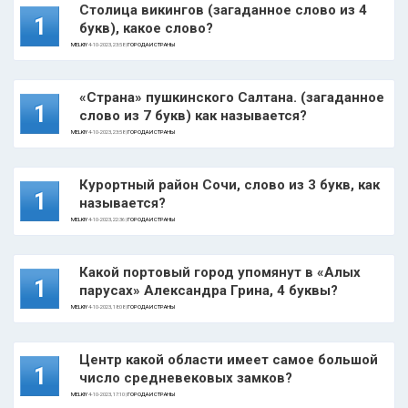
Столица викингов (загаданное слово из 4
1
букв), какое слово?
MELKIY
4-10-2023, 23:58 |
ГОРОДА И СТРАНЫ
«Страна» пушкинского Салтана. (загаданное
1
слово из 7 букв) как называется?
MELKIY
4-10-2023, 23:58 |
ГОРОДА И СТРАНЫ
Курортный район Сочи, слово из 3 букв, как
1
называется?
MELKIY
4-10-2023, 22:36 |
ГОРОДА И СТРАНЫ
Какой портовый город упомянут в «Алых
1
парусах» Александра Грина, 4 буквы?
MELKIY
4-10-2023, 18:08 |
ГОРОДА И СТРАНЫ
Центр какой области имеет самое большой
1
число средневековых замков?
MELKIY
4-10-2023, 17:10 |
ГОРОДА И СТРАНЫ