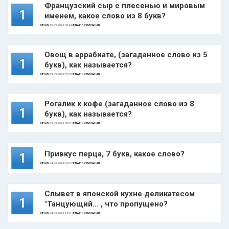
Французский сыр с плесенью и мировым
1
именем, какое слово из 8 букв?
MELKIY
19-09-2023, 00:44 |
ЕДА И КУЛИНАРИЯ
Овощ в аррабиате, (загаданное слово из 5
1
букв), как называется?
MELKIY
15-09-2023, 22:03 |
ЕДА И КУЛИНАРИЯ
Рогалик к кофе (загаданное слово из 8
1
букв), как называется?
MELKIY
15-09-2023, 00:02 |
ЕДА И КУЛИНАРИЯ
Привкус перца, 7 букв, какое слово?
1
MELKIY
14-09-2023, 22:07 |
ЕДА И КУЛИНАРИЯ
Слывет в японской кухне деликатесом
1
"Танцующий... , что пропущено?
MELKIY
14-09-2023, 19:21 |
ЕДА И КУЛИНАРИЯ