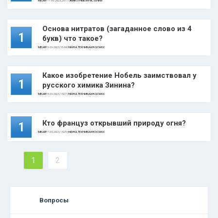
MELKIY
11-09-2023, 20:17 |
ЖИВОТНЫЕ И РАСТЕНИЯ
Основа нитратов (загаданное слово из 4
1
букв) что такое?
MELKIY
9-09-2023, 15:44 |
НАУКА, ТЕХНИКА И КОСМОС
Какое изобретение Нобель заимствовал у
1
русского химика Зинина?
MELKIY
8-09-2023, 14:27 |
НАУКА, ТЕХНИКА И КОСМОС
Кто француз открывший природу огня?
1
MELKIY
7-09-2023, 14:25 |
НАУКА, ТЕХНИКА И КОСМОС
1
2
Вопросы