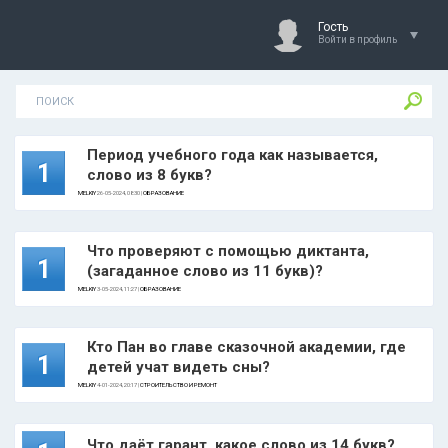
Гость
Войти в профиль
Период учебного года как называется,
1
слово из 8 букв?
MELKIY
26-05-2024, 08:30 |
ОБРАЗОВАНИЕ
Что проверяют с помощью диктанта,
1
(загаданное слово из 11 букв)?
MELKIY
3-05-2024, 11:27 |
ОБРАЗОВАНИЕ
Кто Пан во главе сказочной академии, где
1
детей учат видеть сны?
MELKIY
4-01-2024, 20:17 |
СТРОИТЕЛЬСТВО И РЕМОНТ
Что даёт гарант, какое слово из 14 букв?