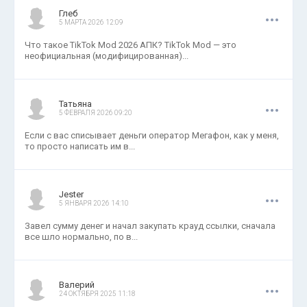
.
.
.
Глеб
5 МАРТА 2026 12:09
Что такое TikTok Mod 2026 АПК? TikTok Mod — это
неофициальная (модифицированная)...
.
.
.
Татьяна
5 ФЕВРАЛЯ 2026 09:20
Если с вас списывает деньги оператор Мегафон, как у меня,
то просто написать им в...
.
.
.
Jester
5 ЯНВАРЯ 2026 14:10
Завел сумму денег и начал закупать крауд ссылки, сначала
все шло нормально, по в...
.
.
.
Валерий
24 ОКТЯБРЯ 2025 11:18