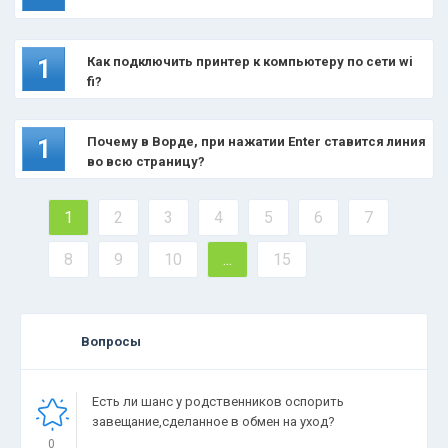
Как подключить принтер к компьютеру по сети wi
1
fi?
Почему в Ворде, при нажатии Enter ставится линия
1
во всю страницу?
1
2
3
4
5
6
7
8
9
10
...
15
Вопросы
Есть ли шанс у родственников оспорить
завещание,сделанное в обмен на уход?
0