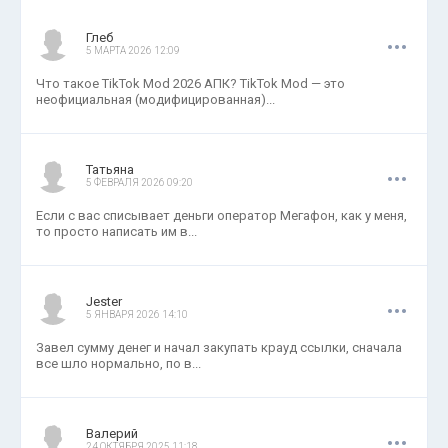
.
.
.
Глеб
5 МАРТА 2026 12:09
Что такое TikTok Mod 2026 АПК? TikTok Mod — это
неофициальная (модифицированная)...
.
.
.
Татьяна
5 ФЕВРАЛЯ 2026 09:20
Если с вас списывает деньги оператор Мегафон, как у меня,
то просто написать им в...
.
.
.
Jester
5 ЯНВАРЯ 2026 14:10
Завел сумму денег и начал закупать крауд ссылки, сначала
все шло нормально, по в...
.
.
.
Валерий
24 ОКТЯБРЯ 2025 11:18