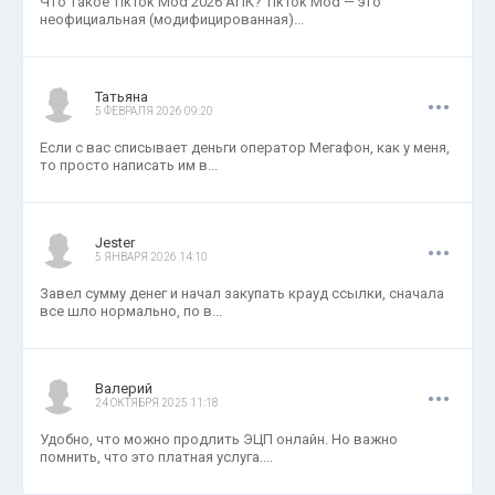
Что такое TikTok Mod 2026 АПК? TikTok Mod — это
неофициальная (модифицированная)...
.
.
.
Татьяна
5 ФЕВРАЛЯ 2026 09:20
Если с вас списывает деньги оператор Мегафон, как у меня,
то просто написать им в...
.
.
.
Jester
5 ЯНВАРЯ 2026 14:10
Завел сумму денег и начал закупать крауд ссылки, сначала
все шло нормально, по в...
.
.
.
Валерий
24 ОКТЯБРЯ 2025 11:18
Удобно, что можно продлить ЭЦП онлайн. Но важно
помнить, что это платная услуга....