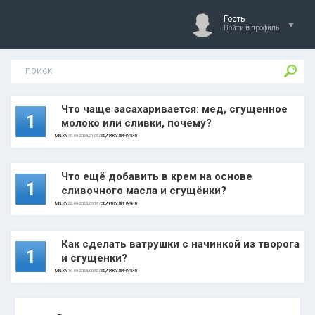
Гость
Войти в профиль
Что чаще засахаривается: мед, сгущенное
1
молоко или сливки, почему?
MELKIY
30-09-2023, 21:05 |
ЕДА И КУЛИНАРИЯ
Что ещё добавить в крем на основе
1
сливочного масла и сгущёнки?
MELKIY
22-09-2023, 09:19 |
ЕДА И КУЛИНАРИЯ
Как сделать ватрушки с начинкой из творога
1
и сгущенки?
MELKIY
16-09-2023, 00:52 |
ЕДА И КУЛИНАРИЯ