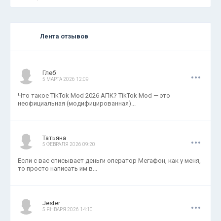
Лента отзывов
.
.
.
Глеб
5 МАРТА 2026 12:09
Что такое TikTok Mod 2026 АПК? TikTok Mod — это
неофициальная (модифицированная)...
.
.
.
Татьяна
5 ФЕВРАЛЯ 2026 09:20
Если с вас списывает деньги оператор Мегафон, как у меня,
то просто написать им в...
.
.
.
Jester
5 ЯНВАРЯ 2026 14:10