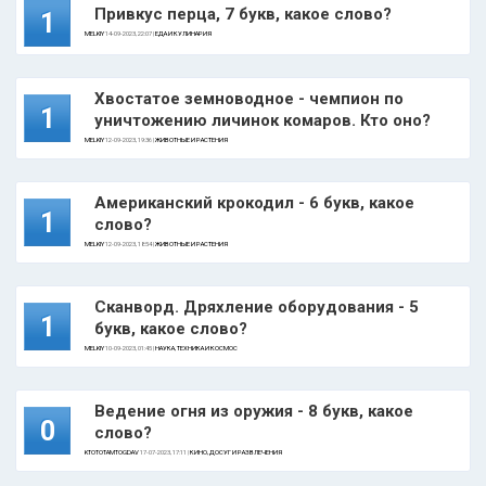
Привкус перца, 7 букв, какое слово?
1
MELKIY
14-09-2023, 22:07 |
ЕДА И КУЛИНАРИЯ
Хвостатое земноводное - чемпион по
1
уничтожению личинок комаров. Кто оно?
MELKIY
12-09-2023, 19:36 |
ЖИВОТНЫЕ И РАСТЕНИЯ
Американский крокодил - 6 букв, какое
1
слово?
MELKIY
12-09-2023, 18:54 |
ЖИВОТНЫЕ И РАСТЕНИЯ
Сканворд. Дряхление оборудования - 5
1
букв, какое слово?
MELKIY
10-09-2023, 01:45 |
НАУКА, ТЕХНИКА И КОСМОС
Ведение огня из оружия - 8 букв, какое
0
слово?
KTOTOTAMTOGDAV
17-07-2023, 17:11 |
КИНО, ДОСУГ И РАЗВЛЕЧЕНИЯ