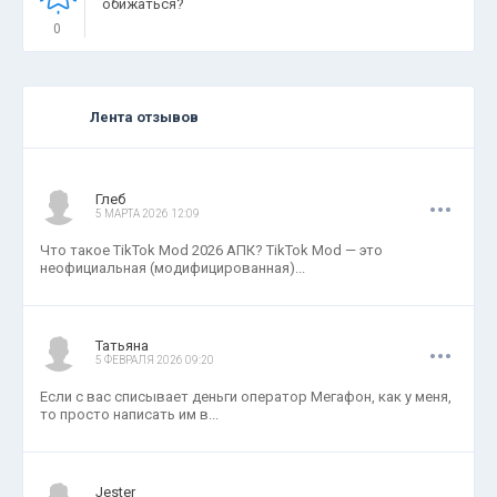
обижаться?
0
Лента отзывов
.
.
.
Глеб
5 МАРТА 2026 12:09
Что такое TikTok Mod 2026 АПК? TikTok Mod — это
неофициальная (модифицированная)...
.
.
.
Татьяна
5 ФЕВРАЛЯ 2026 09:20
Если с вас списывает деньги оператор Мегафон, как у меня,
то просто написать им в...
.
.
.
Jester