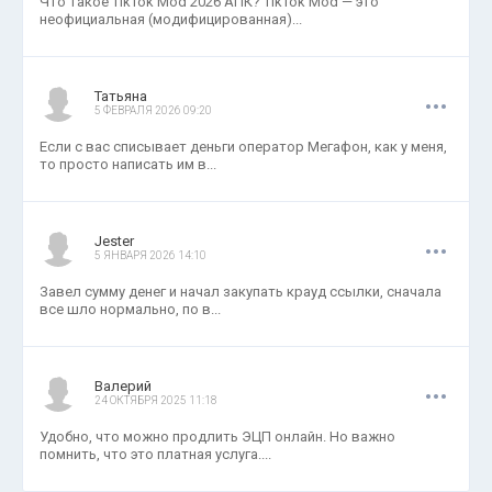
Что такое TikTok Mod 2026 АПК? TikTok Mod — это
неофициальная (модифицированная)...
.
.
.
Татьяна
5 ФЕВРАЛЯ 2026 09:20
Если с вас списывает деньги оператор Мегафон, как у меня,
то просто написать им в...
.
.
.
Jester
5 ЯНВАРЯ 2026 14:10
Завел сумму денег и начал закупать крауд ссылки, сначала
все шло нормально, по в...
.
.
.
Валерий
24 ОКТЯБРЯ 2025 11:18
Удобно, что можно продлить ЭЦП онлайн. Но важно
помнить, что это платная услуга....