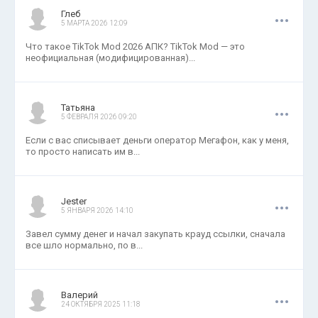
.
.
.
Глеб
5 МАРТА 2026 12:09
Что такое TikTok Mod 2026 АПК? TikTok Mod — это
неофициальная (модифицированная)...
.
.
.
Татьяна
5 ФЕВРАЛЯ 2026 09:20
Если с вас списывает деньги оператор Мегафон, как у меня,
то просто написать им в...
.
.
.
Jester
5 ЯНВАРЯ 2026 14:10
Завел сумму денег и начал закупать крауд ссылки, сначала
все шло нормально, по в...
.
.
.
Валерий
24 ОКТЯБРЯ 2025 11:18