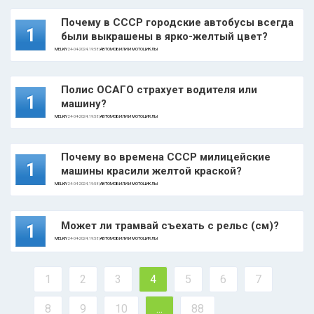
Почему в СССР городские автобусы всегда
1
были выкрашены в ярко-желтый цвет?
MELKIY
24-04-2024, 19:58 |
АВТОМОБИЛИ И МОТОЦИКЛЫ
Полис ОСАГО страхует водителя или
1
машину?
MELKIY
24-04-2024, 19:58 |
АВТОМОБИЛИ И МОТОЦИКЛЫ
Почему во времена СССР милицейские
1
машины красили желтой краской?
MELKIY
24-04-2024, 19:58 |
АВТОМОБИЛИ И МОТОЦИКЛЫ
Может ли трамвай съехать с рельс (см)?
1
MELKIY
24-04-2024, 19:58 |
АВТОМОБИЛИ И МОТОЦИКЛЫ
1
2
3
4
5
6
7
8
9
10
...
88