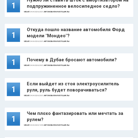
Нужно ли ставить шток с амортизатором на
1
подпружиненное велосипедное седло?
MELKIY
24-04-2024, 20:01 |
АВТОМОБИЛИ И МОТОЦИКЛЫ
Откуда пошло название автомобиля Форд
1
модели "Мондео"?
MELKIY
24-04-2024, 20:01 |
АВТОМОБИЛИ И МОТОЦИКЛЫ
Почему в Дубае бросают автомобили?
1
MELKIY
24-04-2024, 20:01 |
АВТОМОБИЛИ И МОТОЦИКЛЫ
Если выйдет из стоя электроусилитель
1
руля, руль будет поворачиваться?
MELKIY
24-04-2024, 20:01 |
АВТОМОБИЛИ И МОТОЦИКЛЫ
Чем плохо фантазировать или мечтать за
1
рулем?
MELKIY
24-04-2024, 19:59 |
АВТОМОБИЛИ И МОТОЦИКЛЫ