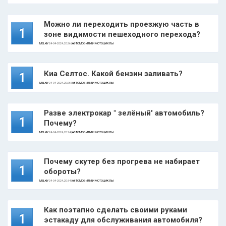
Можно ли переходить проезжую часть в
1
зоне видимости пешеходного перехода?
MELKIY
24-04-2024, 20:26 |
АВТОМОБИЛИ И МОТОЦИКЛЫ
Киа Селтос. Какой бензин заливать?
1
MELKIY
24-04-2024, 20:26 |
АВТОМОБИЛИ И МОТОЦИКЛЫ
Разве электрокар " зелёный' автомобиль?
1
Почему?
MELKIY
24-04-2024, 20:14 |
АВТОМОБИЛИ И МОТОЦИКЛЫ
Почему скутер без прогрева не набирает
1
обороты?
MELKIY
24-04-2024, 20:14 |
АВТОМОБИЛИ И МОТОЦИКЛЫ
Как поэтапно сделать своими руками
1
эстакаду для обслуживания автомобиля?