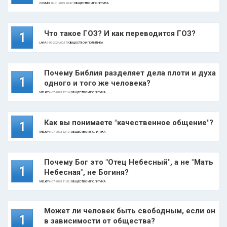
C0SMIX
16-01-2025, 20:47 |
ОБЩЕСТВО И ПОЛИТИКА
Что такое ГОЗ? И как переводится ГОЗ?
1
LARA
6-09-2024, 00:17 |
ОБЩЕСТВО И ПОЛИТИКА
Почему Библия разделяет дела плоти и духа
1
одного и того же человека?
MELKIY
6-07-2023, 12:14 |
ОБЩЕСТВО И ПОЛИТИКА
Как вы понимаете "качественное общение"?
1
MELKIY
6-07-2023, 12:12 |
ОБЩЕСТВО И ПОЛИТИКА
Почему Бог это "Отец Небесный", а не "Мать
1
Небесная", не Богиня?
MELKIY
6-07-2023, 11:52 |
ОБЩЕСТВО И ПОЛИТИКА
Может ли человек быть свободным, если он
1
в зависимости от общества?