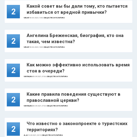
Какой совет вы бы дали тому, кто пытается
2
избавиться от вредной привычки?
MELKIY
30-06-2023, 13:42 |
ОБЩЕСТВО И ПОЛИТИКА
Ангелина Бреженская, биография, кто она
2
такая, чем известна?
MELKIY
30-06-2023, 13:00 |
ОБЩЕСТВО И ПОЛИТИКА
Как можно эффективно использовать время
2
стоя в очереди?
МИЛАШКА
30-08-2021, 07:06 |
ОБЩЕСТВО И ПОЛИТИКА
Какие правила поведения существуют в
2
православной церкви?
МИЛАШКА
30-08-2021, 07:02 |
ОБЩЕСТВО И ПОЛИТИКА
Что известно о законопроекте о туристских
2
территориях?
ALJA
15-08-2021, 09:19 |
ОБЩЕСТВО И ПОЛИТИКА