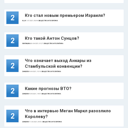
Кто стал новым премьером Израиля?
2
ALJA
1-07-2021, 05:04 |
ОБЩЕСТВО И ПОЛИТИКА
Кто такой Антон Сунцов?
2
МИЛАШКА
26-04-2021, 01:27 |
ОБЩЕСТВО И ПОЛИТИКА
Что означает выход Анкары из
2
Стамбульской конвенции?
DANDEM
4-04-2021, 15:19 |
ОБЩЕСТВО И ПОЛИТИКА
Какие прогнозы ВТО?
2
DANDEM
4-04-2021, 14:57 |
ОБЩЕСТВО И ПОЛИТИКА
Что в интервью Меган Маркл разозлило
2
Королеву?
DANDEM
11-03-2021, 09:51 |
ОБЩЕСТВО И ПОЛИТИКА