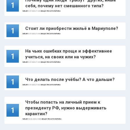
Почему одни люди "грызут" других, иные
1
себя, почему нет смешанного типа?
MELKIY
6-07-2023, 11:34 |
ОБЩЕСТВО И ПОЛИТИКА
Стоит ли приобрести жильё в Мариуполе?
1
MELKIY
6-07-2023, 11:33 |
ОБЩЕСТВО И ПОЛИТИКА
На чьих ошибках проще и эффективнее
1
учиться, на своих или на чужих?
MELKIY
6-07-2023, 11:33 |
ОБЩЕСТВО И ПОЛИТИКА
Что делать после учёбы? А что дальше?
1
MELKIY
6-07-2023, 11:32 |
ОБЩЕСТВО И ПОЛИТИКА
Чтобы попасть на личный прием к
президенту РФ, нужно выдерживать
1
карантин?
MELKIY
30-06-2023, 13:48 |
ОБЩЕСТВО И ПОЛИТИКА