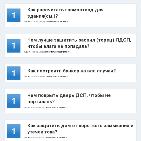
Как рассчитать громоотвод для
1
здания(см.)?
MELKIY
15-01-2024, 16:43 |
СТРОИТЕЛЬСТВО И РЕМОНТ
Чем лучше защитить распил (торец) ЛДСП,
1
чтобы влага не попадала?
MELKIY
14-01-2024, 20:29 |
СТРОИТЕЛЬСТВО И РЕМОНТ
Как построить бункер на все случаи?
1
MELKIY
14-01-2024, 14:08 |
СТРОИТЕЛЬСТВО И РЕМОНТ
Чем покрыть дверь ДСП, чтобы не
1
портилась?
MELKIY
9-01-2024, 14:54 |
СТРОИТЕЛЬСТВО И РЕМОНТ
Как защитить дом от короткого замыкания и
1
утечек тока?
MELKIY
4-01-2024, 19:19 |
СТРОИТЕЛЬСТВО И РЕМОНТ