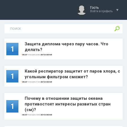
Гость
Войти в профиль
Защита диплома через пару часов. Что
1
делать?
MELKIY
18-03-2025, 20:36 |
ОБРАЗОВАНИЕ
Какой респиратор защитит от паров хлора, с
1
угольным фильтром сможет?
MELKIY
18-03-2025, 11:03 |
ОБРАЗОВАНИЕ
Почему в отношении защиты океана
противостоят интересы развитых стран
1
(см)?
MELKIY
14-03-2025, 13:05 |
ОБРАЗОВАНИЕ