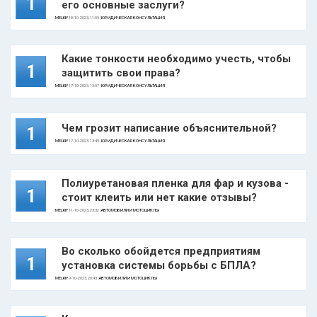
1
его основные заслуги?
MELKIY
18-10-2023, 11:09 |
ЮРИДИЧЕСКАЯ КОНСУЛЬТАЦИЯ
Какие тонкости необходимо учесть, чтобы
1
защитить свои права?
MELKIY
17-10-2023, 13:57 |
ЮРИДИЧЕСКАЯ КОНСУЛЬТАЦИЯ
Чем грозит написание объяснительной?
1
MELKIY
17-10-2023, 13:45 |
ЮРИДИЧЕСКАЯ КОНСУЛЬТАЦИЯ
Полиуретановая пленка для фар и кузова -
1
стоит клеить или нет какие отзывы?
MELKIY
11-10-2023, 23:32 |
АВТОМОБИЛИ И МОТОЦИКЛЫ
Во сколько обойдется предприятиям
1
установка системы борьбы с БПЛА?
MELKIY
9-10-2023, 20:43 |
АВТОМОБИЛИ И МОТОЦИКЛЫ