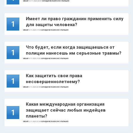
MELKIY
10-11-2023, 00:57 |
ЮРИДИЧЕСКАЯ КОНСУЛЬТАЦИЯ
Имеет ли право гражданин применить силу
1
для защиты человека?
MELKIY
9-11-2023, 17:28 |
ЮРИДИЧЕСКАЯ КОНСУЛЬТАЦИЯ
Что будет, если когда защищаешься от
1
полиции нанесешь им серьезные травмы?
MELKIY
9-11-2023, 10:32 |
ЮРИДИЧЕСКАЯ КОНСУЛЬТАЦИЯ
Как защитить свои права
1
несовершеннолетнему?
MELKIY
2-11-2023, 02:49 |
ЮРИДИЧЕСКАЯ КОНСУЛЬТАЦИЯ
Какая международная организация
защищает сейчас любых индейцев
1
планеты?
MELKIY
2-11-2023, 01:54 |
ЮРИДИЧЕСКАЯ КОНСУЛЬТАЦИЯ