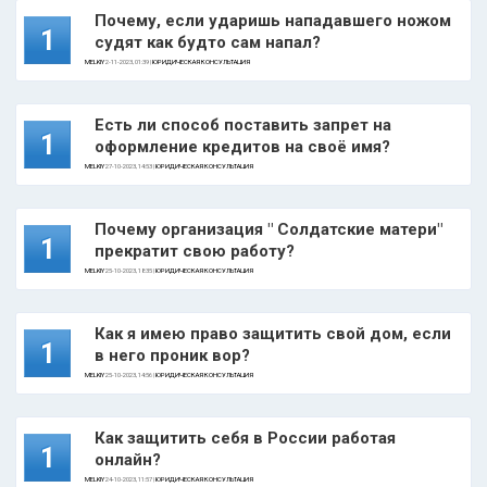
Почему, если ударишь нападавшего ножом
1
судят как будто сам напал?
MELKIY
2-11-2023, 01:39 |
ЮРИДИЧЕСКАЯ КОНСУЛЬТАЦИЯ
Есть ли способ поставить запрет на
1
оформление кредитов на своё имя?
MELKIY
27-10-2023, 14:53 |
ЮРИДИЧЕСКАЯ КОНСУЛЬТАЦИЯ
Почему организация " Солдатские матери"
1
прекратит свою работу?
MELKIY
25-10-2023, 18:35 |
ЮРИДИЧЕСКАЯ КОНСУЛЬТАЦИЯ
Как я имею право защитить свой дом, если
1
в него проник вор?
MELKIY
25-10-2023, 14:56 |
ЮРИДИЧЕСКАЯ КОНСУЛЬТАЦИЯ
Как защитить себя в России работая
1
онлайн?
MELKIY
24-10-2023, 11:57 |
ЮРИДИЧЕСКАЯ КОНСУЛЬТАЦИЯ