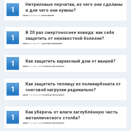
Нитриловые перчатки, из чего они сделаны
1
и для чего они нужны?
MELKIY
25-05-2024, 14:37 |
ОБРАЗОВАНИЕ
В 20 раз смертоноснее ковида: как себя
1
защитить от неизвестной болезни?
MELKIY
23-01-2024, 21:51 |
ЗДОРОВЬЕ И МЕДИЦИНА
Как защитить каркасный дом от мышей?
1
MELKIY
21-01-2024, 18:53 |
СТРОИТЕЛЬСТВО И РЕМОНТ
Как защитить теплицу из поликарбоната от
1
снеговой нагрузки радикально?
MELKIY
17-01-2024, 23:47 |
СТРОИТЕЛЬСТВО И РЕМОНТ
Как уберечь от влаги заглублённую часть
1
металлического столба?
MELKIY
17-01-2024, 17:23 |
СТРОИТЕЛЬСТВО И РЕМОНТ