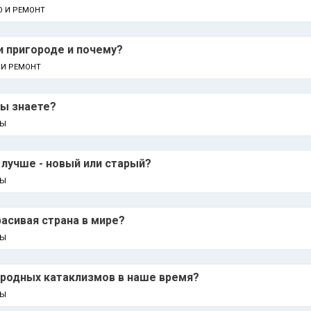
О И РЕМОНТ
и пригороде и почему?
 И РЕМОНТ
вы знаете?
НЫ
 лучше - новый или старый?
НЫ
расивая страна в мире?
НЫ
иродных катаклизмов в наше время?
НЫ