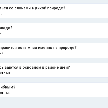
ься со слонами в дикой природе?
НЫ
окадо?
ИЯ
равится есть мясо именно на природе?
ИЯ
сываются в основном в районе шеи?
АСТЕНИЯ
рибным?
АСТЕНИЯ