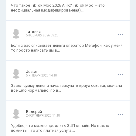
Что такое TikTok Mod 2026 АПК? TikTok Mod — это
неофициальная (модифицированная)...
.
.
.
Татьяна
5 ФЕВРАЛЯ 2026 09:20
Если с вас списывает деньги оператор Мегафон, как у меня,
то просто написать им в...
.
.
.
Jester
5 ЯНВАРЯ 2026 14:10
Завел сумму денег и начал закупать крауд ссылки, сначала
все шло нормально, по в...
.
.
.
Валерий
24 ОКТЯБРЯ 2025 11:18
Удобно, что можно продлить ЭЦП онлайн. Но важно
помнить, что это платная услуга....