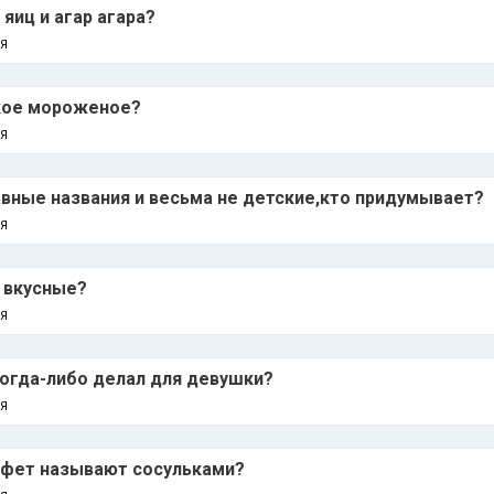
яиц и агар агара?
Я
кое мороженое?
Я
вные названия и весьма не детские,кто придумывает?
Я
 вкусные?
Я
когда-либо делал для девушки?
Я
нфет называют сосульками?