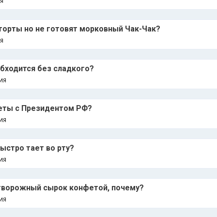
Я
торты но не готовят морковный Чак-Чак?
Я
бходится без сладкого?
ИЯ
еты с Президентом РФ?
ИЯ
ыстро тает во рту?
ИЯ
 творожный сырок конфетой, почему?
ИЯ