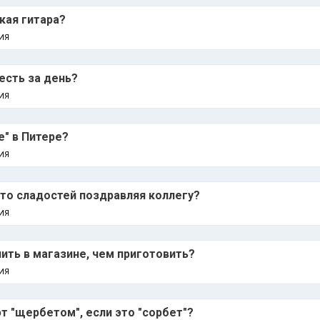
кая гитара?
ИЯ
есть за день?
ИЯ
е" в Питере?
ИЯ
сто сладостей поздравляя коллегу?
ИЯ
ить в магазине, чем приготовить?
ИЯ
 "щербетом", если это "сорбет"?