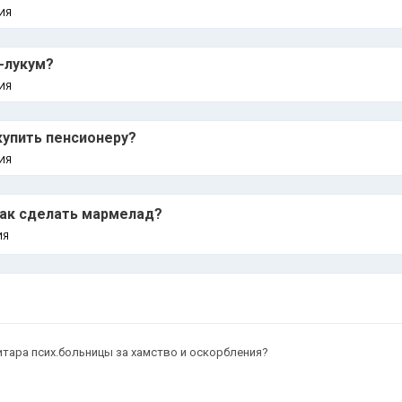
ИЯ
-лукум?
ИЯ
купить пенсионеру?
ИЯ
Как сделать мармелад?
ИЯ
итара псих.больницы за хамство и оскорбления?