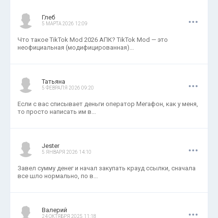
.
.
.
Глеб
5 МАРТА 2026 12:09
Что такое TikTok Mod 2026 АПК? TikTok Mod — это
неофициальная (модифицированная)...
.
.
.
Татьяна
5 ФЕВРАЛЯ 2026 09:20
Если с вас списывает деньги оператор Мегафон, как у меня,
то просто написать им в...
.
.
.
Jester
5 ЯНВАРЯ 2026 14:10
Завел сумму денег и начал закупать крауд ссылки, сначала
все шло нормально, по в...
.
.
.
Валерий
24 ОКТЯБРЯ 2025 11:18