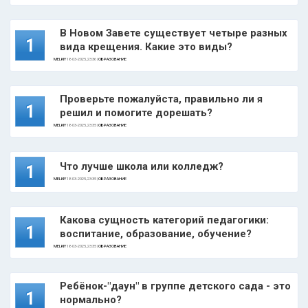
В Новом Завете существует четыре разных
1
вида крещения. Какие это виды?
MELKIY
18-03-2025, 23:36 |
ОБРАЗОВАНИЕ
Проверьте пожалуйста, правильно ли я
1
решил и помогите дорешать?
MELKIY
18-03-2025, 23:35 |
ОБРАЗОВАНИЕ
Что лучше школа или колледж?
1
MELKIY
18-03-2025, 23:35 |
ОБРАЗОВАНИЕ
Какова сущность категорий педагогики:
1
воспитание, образование, обучение?
MELKIY
18-03-2025, 23:35 |
ОБРАЗОВАНИЕ
Ребёнок-"даун" в группе детского сада - это
1
нормально?