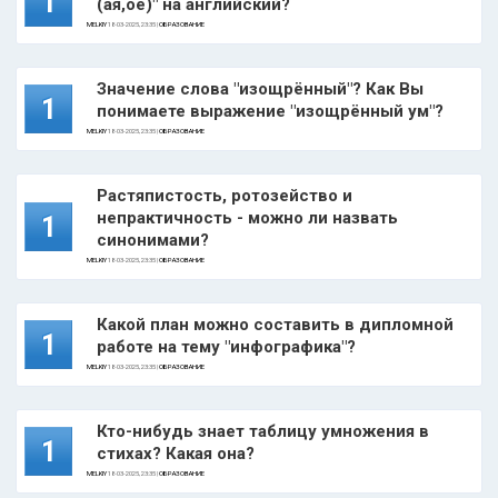
1
(ая,ое)" на английский?
MELKIY
18-03-2025, 23:35 |
ОБРАЗОВАНИЕ
Значение слова "изощрённый"? Как Вы
1
понимаете выражение "изощрённый ум"?
MELKIY
18-03-2025, 23:35 |
ОБРАЗОВАНИЕ
Растяпистость, ротозейство и
непрактичность - можно ли назвать
1
синонимами?
MELKIY
18-03-2025, 23:35 |
ОБРАЗОВАНИЕ
Какой план можно составить в дипломной
1
работе на тему "инфографика"?
MELKIY
18-03-2025, 23:35 |
ОБРАЗОВАНИЕ
Кто-нибудь знает таблицу умножения в
1
стихах? Какая она?
MELKIY
18-03-2025, 23:35 |
ОБРАЗОВАНИЕ