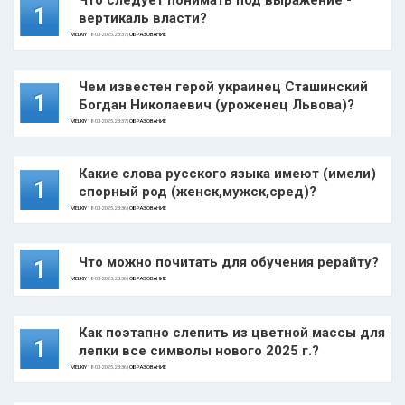
Что следует понимать под выражение -
1
вертикаль власти?
MELKIY
18-03-2025, 23:37 |
ОБРАЗОВАНИЕ
Чем известен герой украинец Сташинский
1
Богдан Николаевич (уроженец Львова)?
MELKIY
18-03-2025, 23:37 |
ОБРАЗОВАНИЕ
Какие слова русского языка имеют (имели)
1
спорный род (женск,мужск,сред)?
MELKIY
18-03-2025, 23:36 |
ОБРАЗОВАНИЕ
Что можно почитать для обучения рерайту?
1
MELKIY
18-03-2025, 23:36 |
ОБРАЗОВАНИЕ
Как поэтапно слепить из цветной массы для
1
лепки все символы нового 2025 г.?
MELKIY
18-03-2025, 23:36 |
ОБРАЗОВАНИЕ