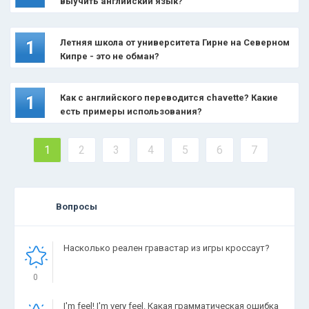
выучить английский язык?
Летняя школа от университета Гирне на Северном
1
Кипре - это не обман?
Как с английского переводится chavette? Какие
1
есть примеры использования?
1
2
3
4
5
6
7
Вопросы
Насколько реален гравастар из игры кроссаут?
0
I'm feel! I'm very feel. Какая грамматическая ошибка