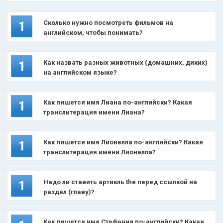
Сколько нужно посмотреть фильмов на
1
английском, чтобы понимать?
Как назвать разных животных (домашних, диких)
1
на английском языке?
Как пишется имя Лиана по-английски? Какая
1
транслитерация имени Лиана?
Как пишется имя Лионелла по-английски? Какая
1
транслитерация имени Лионелла?
Надо ли ставить артикль the перед ссылкой на
1
раздел (главу)?
Как пишется имя Стефания по-английски? Какая