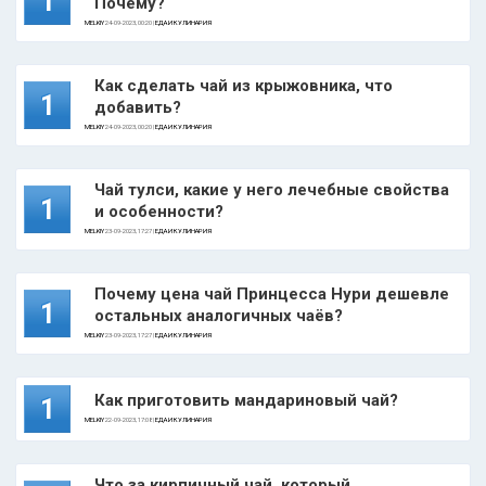
1
Почему?
MELKIY
24-09-2023, 00:20 |
ЕДА И КУЛИНАРИЯ
Как сделать чай из крыжовника, что
1
добавить?
MELKIY
24-09-2023, 00:20 |
ЕДА И КУЛИНАРИЯ
Чай тулси, какие у него лечебные свойства
1
и особенности?
MELKIY
23-09-2023, 17:27 |
ЕДА И КУЛИНАРИЯ
Почему цена чай Принцесса Нури дешевле
1
остальных аналогичных чаёв?
MELKIY
23-09-2023, 17:27 |
ЕДА И КУЛИНАРИЯ
Как приготовить мандариновый чай?
1
MELKIY
22-09-2023, 17:08 |
ЕДА И КУЛИНАРИЯ
Что за кирпичный чай, который