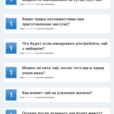
MELKIY
21-02-2024, 19:01 |
ЗДОРОВЬЕ И МЕДИЦИНА
Какие травы несовместимы при
1
приготовлении чая (см)?
MELKIY
19-02-2024, 11:38 |
ЗДОРОВЬЕ И МЕДИЦИНА
Что будет если ежедневно употреблять чай
1
с имбирём?
MELKIY
2-02-2024, 18:16 |
ЗДОРОВЬЕ И МЕДИЦИНА
Можно ли пить чай, после того как в чашку
1
упала муха?
MELKIY
2-02-2024, 17:48 |
ЗДОРОВЬЕ И МЕДИЦИНА
Как влияет чай на усвоение железа?
1
MELKIY
29-01-2024, 12:30 |
ЗДОРОВЬЕ И МЕДИЦИНА
Почему после зеленого чая болит живот?