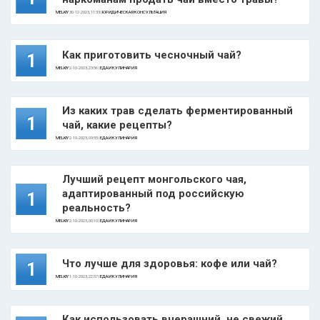
MELKIY
30-12-2023, 11:33 |
ЮРИДИЧЕСКАЯ КОНСУЛЬТАЦИЯ
Как приготовить чесночный чай?
1
MELKIY
2-10-2023, 23:56 |
ЕДА И КУЛИНАРИЯ
Из каких трав сделать ферментированный
1
чай, какие рецепты?
MELKIY
2-10-2023, 09:55 |
ЕДА И КУЛИНАРИЯ
Лучший рецепт монгольского чая,
адаптированный под российскую
1
реальность?
MELKIY
2-10-2023, 00:10 |
ЕДА И КУЛИНАРИЯ
Что лучше для здоровья: кофе или чай?
1
MELKIY
1-10-2023, 22:57 |
ЕДА И КУЛИНАРИЯ
Как использовать вчерашний, не свежий