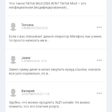
Что такое TikTok Mod 2026 АПК? TikTok Mod — это
неофициальная (модифицированная)...
.
.
.
Татьяна
5 ФЕВРАЛЯ 2026 09:20
Если с вас списывает деньги оператор Мегафон, как у меня,
то просто написать им в...
.
.
.
Jester
5 ЯНВАРЯ 2026 14:10
Завел сумму денег и начал закупать крауд ссылки, сначала
все шло нормально, по в...
.
.
.
Валерий
24 ОКТЯБРЯ 2025 11:18
Удобно, что можно продлить ЭЦП онлайн. Но важно
помнить, что это платная услуга....