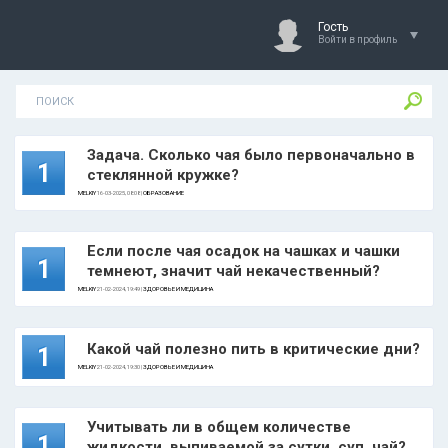
Гость
Войти в профиль
Задача. Сколько чая было первоначально в
1
стеклянной кружке?
MELKIY
16-03-2025, 08:08 |
ОБРАЗОВАНИЕ
Если после чая осадок на чашках и чашки
1
темнеют, значит чай некачественный?
MELKIY
21-02-2024, 19:49 |
ЗДОРОВЬЕ И МЕДИЦИНА
Какой чай полезно пить в критические дни?
1
MELKIY
21-02-2024, 19:30 |
ЗДОРОВЬЕ И МЕДИЦИНА
Учитывать ли в общем количестве
1
жидкости, выпиваемой за сутки, суп, чай?