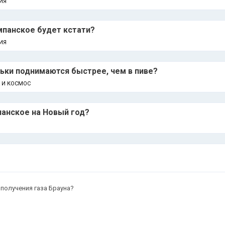
ИЯ
мпанское будет кстати?
ИЯ
ьки поднимаются быстрее, чем в пиве?
А И КОСМОС
панское на Новый год?
получения газа Брауна?