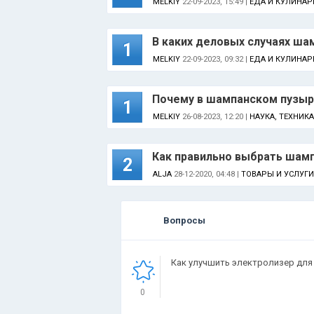
MELKIY
22-09-2023, 15:49 |
ЕДА И КУЛИНАР
В каких деловых случаях ша
1
MELKIY
22-09-2023, 09:32 |
ЕДА И КУЛИНАР
Почему в шампанском пузыр
1
MELKIY
26-08-2023, 12:20 |
НАУКА, ТЕХНИК
Как правильно выбрать шам
2
ALJA
28-12-2020, 04:48 |
ТОВАРЫ И УСЛУГИ
Вопросы
Как улучшить электролизер для 
0