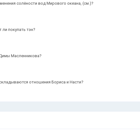
енения солёности вод Мирового океана, (см.)?
 ли покупать тэн?
 Димы Масленникова?
к складываются отношения Бориса и Насти?