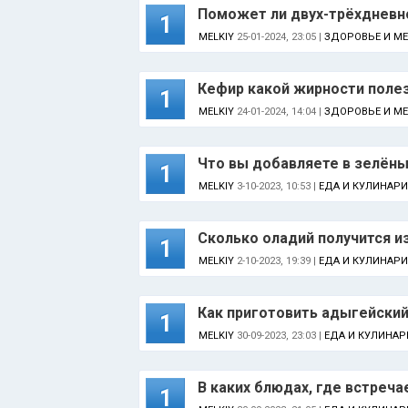
Поможет ли двух-трёхдневно
1
MELKIY
25-01-2024, 23:05 |
ЗДОРОВЬЕ И М
Кефир какой жирности поле
1
MELKIY
24-01-2024, 14:04 |
ЗДОРОВЬЕ И М
Что вы добавляете в зелёны
1
MELKIY
3-10-2023, 10:53 |
ЕДА И КУЛИНАРИ
Сколько оладий получится из
1
MELKIY
2-10-2023, 19:39 |
ЕДА И КУЛИНАРИ
Как приготовить адыгейский
1
MELKIY
30-09-2023, 23:03 |
ЕДА И КУЛИНАР
В каких блюдах, где встреч
1