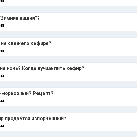
ИЯ
“Зим­няя вишня”?
ИЯ
з не свежего кефира?
ИЯ
 на ночь? Когда лучше пить кефир?
ИЯ
-морковный? Рецепт?
ИЯ
фир продается испорченный?
ИЯ