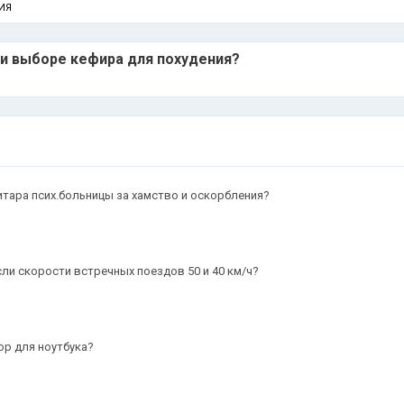
ИЯ
ри выборе кефира для похудения?
итара псих.больницы за хамство и оскорбления?
сли скорости встречных поездов 50 и 40 км/ч?
ор для ноутбука?