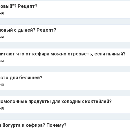
совый"? Рецепт?
ИЯ
новый с дыней? Рецепт?
ИЯ
итают что от кефира можно отрезветь, если пьяный?
ИЯ
есто для беляшей?
ИЯ
ломолочные продукты для холодных коктейлей?
ИЯ
е йогурта и кефира? Почему?