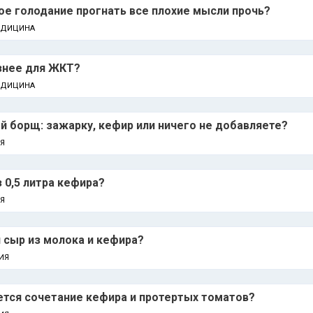
е голодание прогнать все плохие мысли прочь?
ЕДИЦИНА
знее для ЖКТ?
ЕДИЦИНА
й борщ: зажарку, кефир или ничего не добавляете?
Я
 0,5 литра кефира?
Я
 сыр из молока и кефира?
ИЯ
ается сочетание кефира и протертых томатов?