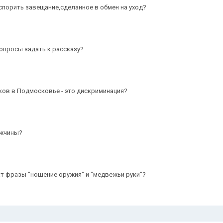
спорить завещание,сделанное в обмен на уход?
вопросы задать к рассказу?
ков в Подмосковье - это дискриминация?
ужчины?
ат фразы "ношение оружия" и "медвежьи руки"?