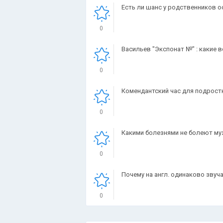
Есть ли шанс у родственников о
0
Васильев "Экспонат №" : какие 
0
Комендантский час для подрост
0
Какими болезнями не болеют м
0
Почему на англ. одинаково звуч
0