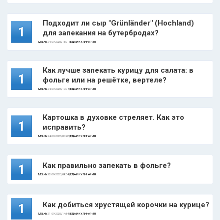
Подходит ли сыр "Grünländer" (Hochland)
1
для запекания на бутербродах?
MELKIY
24-09-2023, 11:21 |
ЕДА И КУЛИНАРИЯ
Как лучше запекать курицу для салата: в
1
фольге или на решётке, вертеле?
MELKIY
24-09-2023, 10:08 |
ЕДА И КУЛИНАРИЯ
Картошка в духовке стреляет. Как это
1
исправить?
MELKIY
24-09-2023, 00:22 |
ЕДА И КУЛИНАРИЯ
Как правильно запекать в фольге?
1
MELKIY
22-09-2023, 08:54 |
ЕДА И КУЛИНАРИЯ
Как добиться хрустящей корочки на курице?
1
MELKIY
21-09-2023, 14:14 |
ЕДА И КУЛИНАРИЯ