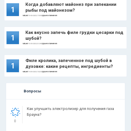
Когда добавляют майонез при запекании
1
рыбы под майонезом?
MELKIY
19-09-2023, 17:09 |
ЕДА И КУЛИНАРИЯ
Как вкусно запечь филе грудки цесарки под
1
шубой?
MELKIY
15-09-2023, 01:34 |
ЕДА И КУЛИНАРИЯ
Филе кролика, запеченное под шубой в
1
духовке: какие рецепты, ингредиенты?
MELKIY
14-09-2023, 15:26 |
ЕДА И КУЛИНАРИЯ
Вопросы
Как улучшить электролизер для получения газа
Брауна?
0