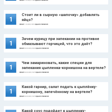
MELKIY
2-10-2023, 11:36 |
ЕДА И КУЛИНАРИЯ
Стоит ли в сырную «шапочку» добавлять
1
яйцо?
MELKIY
1-10-2023, 18:51 |
ЕДА И КУЛИНАРИЯ
Зачем курицу при запекании на противне
1
обмазывают горчицей, что это даёт?
MELKIY
30-09-2023, 23:02 |
ЕДА И КУЛИНАРИЯ
Чем замариновать, какие специи для
1
запекания цыпленка-корнишона на вертеле?
MELKIY
30-09-2023, 19:07 |
ЕДА И КУЛИНАРИЯ
Какой гарнир, салат подать к цыплёнку-
1
корнишону, запечённому на вертеле?
MELKIY
30-09-2023, 19:07 |
ЕДА И КУЛИНАРИЯ
Какой соус подойдет к цыпленку-