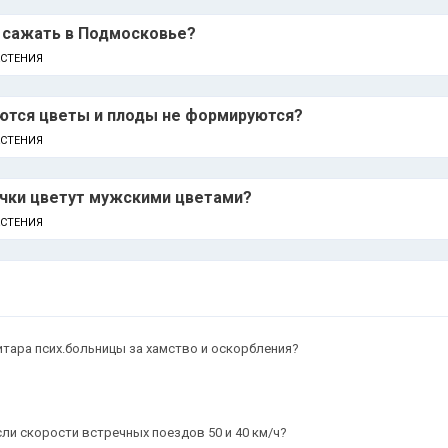
е сажать в Подмосковье?
АСТЕНИЯ
аются цветы и плоды не формируются?
АСТЕНИЯ
ачки цветут мужскими цветами?
АСТЕНИЯ
итара псих.больницы за хамство и оскорбления?
сли скорости встречных поездов 50 и 40 км/ч?