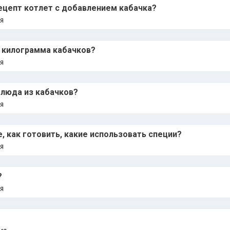
рецепт котлет с добавлением кабачка?
Я
1 килограмма кабачков?
Я
блюда из кабачков?
Я
, как готовить, какие использовать специи?
Я
?
Я